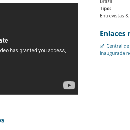
Brazil
Tipo:
Entrevistas &
Enlaces 
Central d
inaugurada n
os