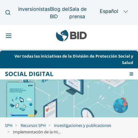
Main
Pasar
navigation
Top
Ver todas las iniciativas de la División de Protección Social y
al
Menu
Salud
contenido
SOCIAL DIGITAL
principal
Togg
navi
SPH Inicio
Soluciones
Recursos
Analítica de Datos
Contacto
SPH
Recursos SPH
Investigaciones y publicaciones
SPH
Implementación de la Hi...